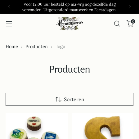
Voor 12.00 uur besteld op ma-vrij nog dezelfde dag
verzonden. Uitgezonderd maatwerk en Feestdagen.
0
Home
Producten
logo
Producten
Sorteren