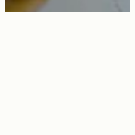
PASEN
Onze
Chocoladeproducten
met Pasen