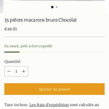
35 pièces macarons bruns Chocolat
Prix
€48.95
normal
En stock, prêt à être expédié
Quantité
Quantité
Ajouter au panier
Taxe incluse.
Les frais d'expédition
sont calculés au