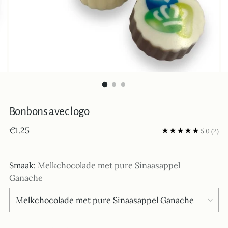
Bonbons avec logo
Prix
€1.25
5.0
(2)
normal
Smaak:
Melkchocolade met pure Sinaasappel
Ganache