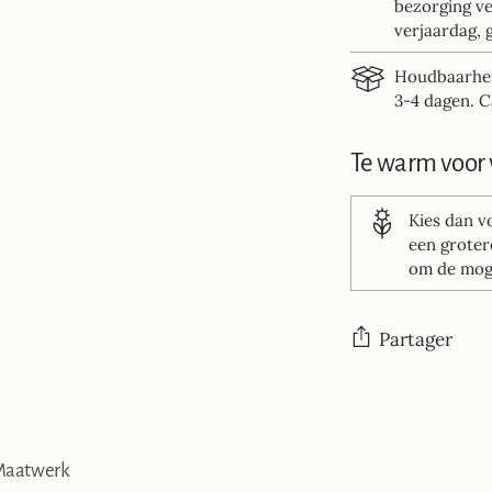
bezorging ve
verjaardag, 
Houdbaarheid
3-4 dagen. C
Te warm voor 
Kies dan 
een groter
om de moge
Partager
Ajouter
un
produit
aatwerk
à