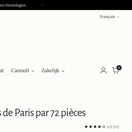
 en Feestdagen.
Langue
Français
0
at
Cannoli
Zakelijk
de Paris par 72 pièces
4.0
(10)