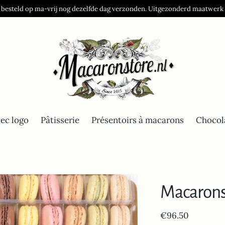
 besteld op ma-vrij nog dezelfde dag verzonden. Uitgezonderd maatwerk
ec logo
Pâtisserie
Présentoirs à macarons
Chocol
Macarons 
Prix
€96.50